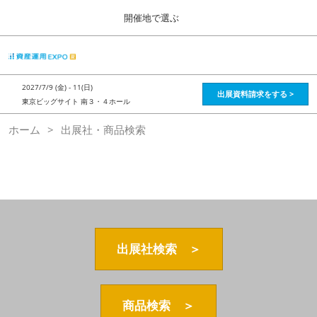
Press
ス
開催地で選ぶ
Escape
キ
to
ッ
close
HOME
グ
プ
the
ロ
2026年08月28日
し
ー
menu.
インテックス大阪 / Intex Osaka , Japan
2027/7/9 (金) - 11(日)
バ
出展資料請求をする >
て
東京ビッグサイト 南３・４ホール
ル
進
ナ
資産運用_26年8月大阪
ホーム
出展社・商品検索
ビ
む
2026年08月28日
ゲ
インテックス大阪 / Intex Osaka , Japan
ー
シ
ョ
資産運用_27年2月東京
ン
2027年02月26日
を
東京ビッグサイト / Tokyo Big Sight, Japan
折
り
た
出展社検索 ＞
株フェス_27年2月東京
た
2027年02月26日
む
東京ビッグサイト / Tokyo Big Sight, Japan
商品検索 ＞