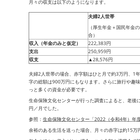
月々の収支は以下のようになります。
夫婦2人世帯
（厚生年金＋国民年金の
合）
収入（年金のみと仮定）
222,383円
支出
250,959円
収支
▲28,576円
夫婦2人世帯の場合、赤字額はひと月で約3万円、1年
字の総額は900万円にもなります。さらに旅行や趣
っと多くの資金が必要です。
生命保険文化センターが行った調査によると、老後に
円／月でした。
参照：
生命保険文化センター「2022（令和4年）年
余裕のある生活を送った場合、月々の赤字は約15万円、