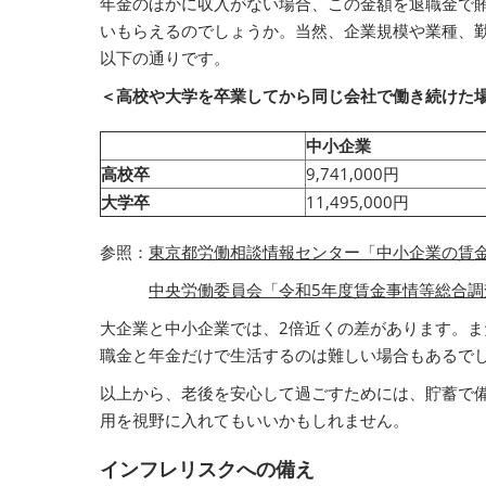
年金のほかに収入がない場合、この金額を退職金で
いもらえるのでしょうか。当然、企業規模や業種、
以下の通りです。
＜高校や大学を卒業してから同じ会社で働き続けた
中小企業
高校卒
9,741,000円
大学卒
11,495,000円
参照：
東京都労働相談情報センター「中小企業の賃
中央労働委員会「令和5年度賃金事情等総合調
大企業と中小企業では、2倍近くの差があります。
職金と年金だけで生活するのは難しい場合もあるで
以上から、老後を安心して過ごすためには、貯蓄で
用を視野に入れてもいいかもしれません。
インフレリスクへの備え