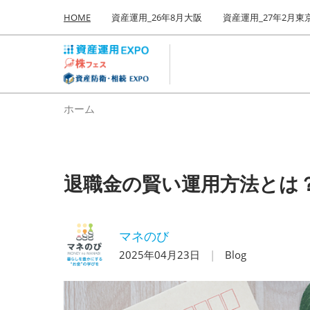
Press
ス
HOME
資産運用_26年8月大阪
資産運用_27年2月東
Escape
キ
to
ッ
close
プ
the
し
menu.
て
ホーム
進
む
退職金の賢い運用方法とは
マネのび
2025年04月23日
Blog