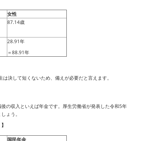
女性
87.14歳
28.91年
＝88.91年
人生は決して短くないため、備えが必要だと言えます。
職後の収入といえば年金です。厚生労働省が発表した令和5年
ましょう。
）】
国民年金