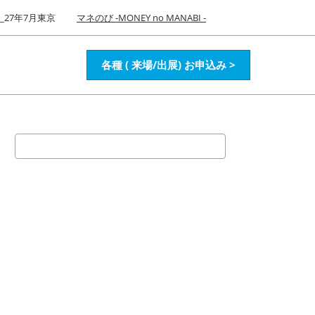
27年7月東京
マネのび -MONEY no MANABI -
各種 ( 来場/出展) お申込み >
検
索