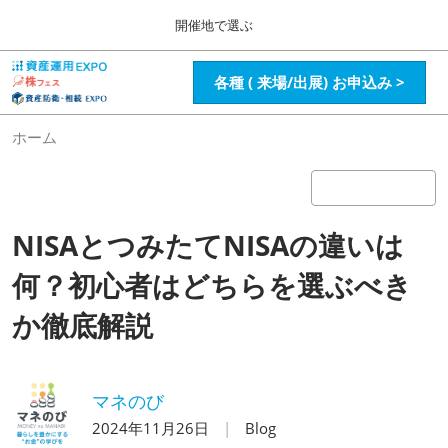
Press
ス
開催地で選ぶ
Escape
キ
to
ッ
close
HOME
グ
各種 ( 来場/出展) お申込み >
プ
the
ロ
2026年08月28日
し
ー
menu.
インテックス大阪 / Intex Osaka , Japan
バ
て
ホーム
ル
進
ナ
資産運用_26年8月大阪
ビ
む
2026年08月28日
ゲ
インテックス大阪 / Intex Osaka , Japan
ー
NISAとつみたてNISAの違いは
シ
ョ
資産運用_27年2月東京
ン
何？初心者はどちらを選ぶべき
2027年02月26日
を
東京ビッグサイト / Tokyo Big Sight, Japan
折
か徹底解説
り
た
株フェス_27年2月東京
た
2027年02月26日
む
東京ビッグサイト / Tokyo Big Sight, Japan
マネのび
2024年11月26日
Blog