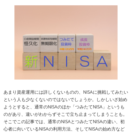
資産運用_27年7月東京
2027年07月09日
東京ビッグサイト / Tokyo Big Sight, Japan
資産防衛・相続_27年7月東京
2027年07月09日
東京ビッグサイト / Tokyo Big Sight, Japan
マネのび -MONEY no MANABI -
あまり資産運用には詳しくないものの、NISAに挑戦してみたい
という人も少なくないのではないでしょうか。しかしいざ始め
ようとすると、通常のNISAのほか「つみたてNISA」というも
のがあり、違いがわからずそこで立ち止まってしまうことも。
そこでこの記事では、通常のNISAとつみたてNISAの違い、初
心者に向いているNISAの利用方法、そしてNISAの始め方など