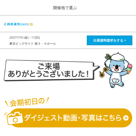
Press
ス
開催地で選ぶ
Escape
キ
to
ッ
close
HOME
グ
プ
the
ロ
2026年08月28日
し
ー
menu.
インテックス大阪 / Intex Osaka , Japan
2027/7/9 (金) - 11(日)
バ
出展資料請求をする >
て
東京ビッグサイト 南３・４ホール
ル
進
ナ
資産運用_26年8月大阪
ビ
む
2026年08月28日
ゲ
インテックス大阪 / Intex Osaka , Japan
ー
シ
ョ
資産運用_27年2月東京
ン
2027年02月26日
を
東京ビッグサイト / Tokyo Big Sight, Japan
折
り
た
株フェス_27年2月東京
た
2027年02月26日
む
東京ビッグサイト / Tokyo Big Sight, Japan