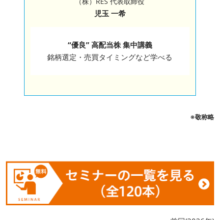
（株）RES 代表取締役
児玉 一希
“優良” 高配当株 集中講義
銘柄選定・売買タイミングなど学べる
※敬称略