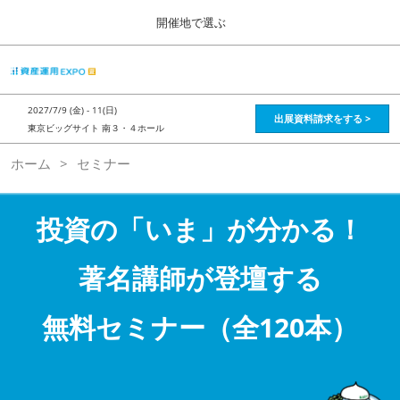
Press
ス
開催地で選ぶ
Escape
キ
to
ッ
close
HOME
グ
プ
the
ロ
2026年08月28日
し
ー
menu.
インテックス大阪 / Intex Osaka , Japan
2027/7/9 (金) - 11(日)
バ
出展資料請求をする >
て
東京ビッグサイト 南３・４ホール
ル
進
ナ
資産運用_26年8月大阪
ホーム
セミナー
ビ
む
2026年08月28日
ゲ
インテックス大阪 / Intex Osaka , Japan
ー
シ
投資の「いま」が分かる！
ョ
資産運用_27年2月東京
ン
2027年02月26日
を
著名講師が登壇する
東京ビッグサイト / Tokyo Big Sight, Japan
折
り
た
無料セミナー（全120本）
株フェス_27年2月東京
た
2027年02月26日
む
東京ビッグサイト / Tokyo Big Sight, Japan