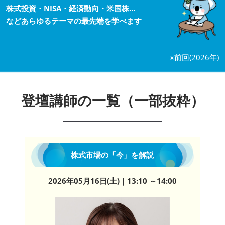
資産運用_27年7月東京
株式投資・NISA・経済動向・米国株…
2027年07月09日
などあらゆるテーマの最先端を学べます
東京ビッグサイト / Tokyo Big Sight, Japan
資産防衛・相続_27年7月東京
※前回(2026年)
2027年07月09日
東京ビッグサイト / Tokyo Big Sight, Japan
マネのび -MONEY no MANABI -
登壇講師の一覧（一部抜粋）
株式市場の「今」を解説
2026年05月16日(土)
｜13:10 ～14:00