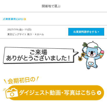
Press
ス
開催地で選ぶ
Escape
キ
to
ッ
close
HOME
グ
プ
the
ロ
2026年08月28日
し
ー
menu.
インテックス大阪 / Intex Osaka , Japan
2027/7/9 (金) - 11(日)
バ
出展資料請求をする >
て
東京ビッグサイト 南３・４ホール
ル
進
ナ
資産運用_26年8月大阪
ビ
む
2026年08月28日
ゲ
インテックス大阪 / Intex Osaka , Japan
ー
シ
ョ
資産運用_27年2月東京
ン
2027年02月26日
を
東京ビッグサイト / Tokyo Big Sight, Japan
折
り
た
株フェス_27年2月東京
た
2027年02月26日
む
東京ビッグサイト / Tokyo Big Sight, Japan