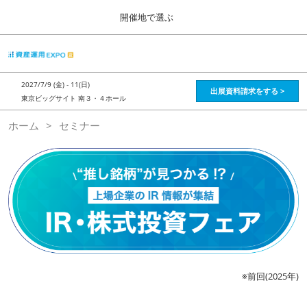
Press
ス
開催地で選ぶ
Escape
キ
to
ッ
close
HOME
グ
プ
the
ロ
2026年08月28日
し
ー
menu.
インテックス大阪 / Intex Osaka , Japan
2027/7/9 (金) - 11(日)
バ
出展資料請求をする >
て
東京ビッグサイト 南３・４ホール
ル
進
ナ
資産運用_26年8月大阪
ホーム
セミナー
ビ
む
2026年08月28日
ゲ
インテックス大阪 / Intex Osaka , Japan
ー
シ
ョ
資産運用_27年2月東京
ン
2027年02月26日
を
東京ビッグサイト / Tokyo Big Sight, Japan
折
り
た
株フェス_27年2月東京
た
2027年02月26日
む
東京ビッグサイト / Tokyo Big Sight, Japan
※前回(2025年)