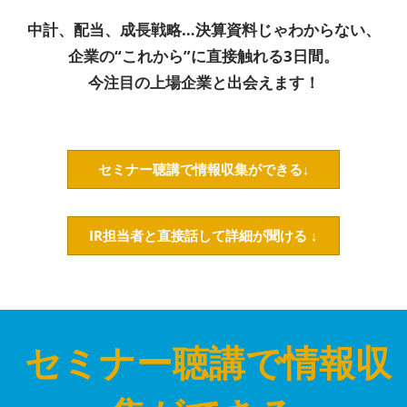
資産運用_27年7月東京
2027年07月09日
中計、配当、成長戦略…決算資料じゃわからない、
東京ビッグサイト / Tokyo Big Sight, Japan
企業の“これから”に直接触れる3日間。
今注目の上場企業と出会えます！
資産防衛・相続_27年7月東京
2027年07月09日
東京ビッグサイト / Tokyo Big Sight, Japan
セミナー聴講で情報収集ができる↓
マネのび -MONEY no MANABI -
IR担当者と直接話して詳細が聞ける ↓
セミナー聴講で情報収