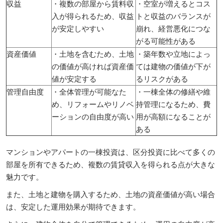
収益
・複数の部屋から賃料収
・空室が増えるとコス
入が得られるため、収益
トと収益のバランスが
が安定しやすい
崩れ、経営悪化につな
がる可能性がある
資産価値
・土地を含むため、土地
・築年数や立地によっ
の価値が高ければ資産価
ては建物の価値が下が
値が安定する
るリスクがある
管理自由度
・全体管理が可能なた
・一棟全体の修繕や維
め、リフォームやリノベ
持管理になるため、費
ーションの自由度が高い
用が高額になることが
ある
マンションやアパートの一棟投資は、区分投資に比べて多くの
部屋を所有できるため、複数の賃貸収入を得られる点が大きな
魅力です。
また、土地と建物を購入するため、土地の資産価値が高い場合
は、安定した運用効果が期待できます。