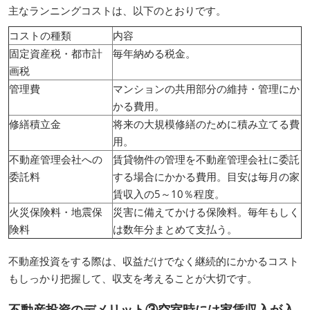
主なランニングコストは、以下のとおりです。
コストの種類
内容
固定資産税・都市計
毎年納める税金。
画税
管理費
マンションの共用部分の維持・管理にか
かる費用。
修繕積立金
将来の大規模修繕のために積み立てる費
用。
不動産管理会社への
賃貸物件の管理を不動産管理会社に委託
委託料
する場合にかかる費用。目安は毎月の家
賃収入の5～10％程度。
火災保険料・地震保
災害に備えてかける保険料。毎年もしく
険料
は数年分まとめて支払う。
不動産投資をする際は、収益だけでなく継続的にかかるコスト
もしっかり把握して、収支を考えることが大切です。
不動産投資のデメリット③空室時には家賃収入が入