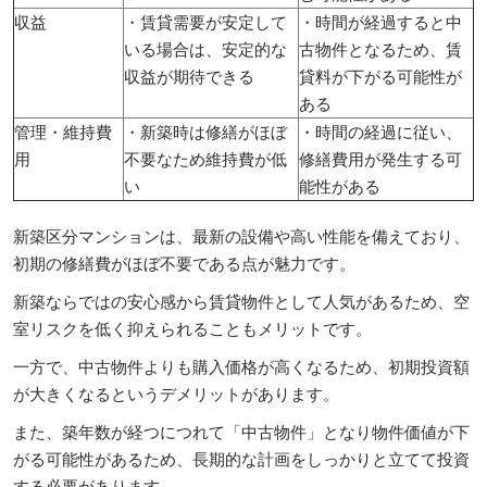
収益
・賃貸需要が安定して
・時間が経過すると中
いる場合は、安定的な
古物件となるため、賃
収益が期待できる
貸料が下がる可能性が
ある
管理・維持費
・新築時は修繕がほぼ
・時間の経過に従い、
用
不要なため維持費が低
修繕費用が発生する可
い
能性がある
新築区分マンションは、最新の設備や高い性能を備えており、
初期の修繕費がほぼ不要である点が魅力です。
新築ならではの安心感から賃貸物件として人気があるため、空
室リスクを低く抑えられることもメリットです。
一方で、中古物件よりも購入価格が高くなるため、初期投資額
が大きくなるというデメリットがあります。
また、築年数が経つにつれて「中古物件」となり物件価値が下
がる可能性があるため、長期的な計画をしっかりと立てて投資
する必要があります。