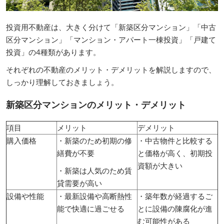
投資用不動産は、大きく分けて「新築区分マンション」「中古
区分マンション」「マンション・アパート一棟投資」「戸建て
投資」の4種類があります。
それぞれの不動産のメリット・デメリットを解説しますので、
しっかり理解しておきましょう。
新築区分マンションのメリット・デメリット
項目
メリット
デメリット
購入価格
・新築のため初期の修
・中古物件と比較する
繕費が不要
と価格が高く、初期投
資額が大きい
・新築は人気のため賃
貸需要が高い
設備や性能
・最新設備や高断熱性
・築年数が経過するご
能で快適に過ごせる
とに設備の陳腐化が進
む可能性がある