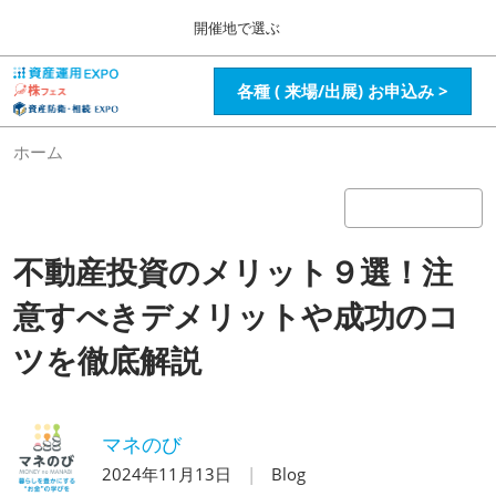
Press
ス
開催地で選ぶ
Escape
キ
to
ッ
close
HOME
グ
各種 ( 来場/出展) お申込み >
プ
the
ロ
2026年08月28日
し
ー
menu.
インテックス大阪 / Intex Osaka , Japan
バ
て
ホーム
ル
進
ナ
資産運用_26年8月大阪
ビ
む
2026年08月28日
ゲ
インテックス大阪 / Intex Osaka , Japan
ー
不動産投資のメリット９選！注
シ
ョ
資産運用_27年2月東京
ン
意すべきデメリットや成功のコ
2027年02月26日
を
東京ビッグサイト / Tokyo Big Sight, Japan
折
ツを徹底解説
り
た
株フェス_27年2月東京
た
2027年02月26日
む
東京ビッグサイト / Tokyo Big Sight, Japan
マネのび
2024年11月13日
Blog