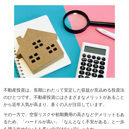
資産運用_27年7月東京
2027年07月09日
東京ビッグサイト / Tokyo Big Sight, Japan
資産防衛・相続_27年7月東京
2027年07月09日
東京ビッグサイト / Tokyo Big Sight, Japan
マネのび -MONEY no MANABI -
不動産投資は、長期にわたって安定した収益が見込める投資法
のひとつです。不動産投資にはさまざまなメリットがあること
から近年人気が高まり、多くの人が注目しています。
その一方で、空室リスクや初期費用の高さなどデメリットもあ
るため、「ハードルが高い」「なんとなく不安がある」と一歩
を踏み出せない人も多いのではないでしょうか。