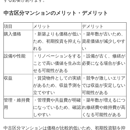
中古区分マンションのメリット・デメリット
項目
メリット
デメリット
購入価格
・新築よりも価格が低い
・築年数が古いため、
ため、初期投資を抑えら
資産価値が減少しやす
れる
い
設備や性能
・リノベーションをする
・設備が古く、修繕が
ことで高い価値を生み出
必要になる場合が多い
せる可能性がある
収益
・賃貸物件としての実績
・競争が激しいエリア
があるため、収益予測を
では収益が安定しない
立てやすい
可能性がある
管理・維持費
・管理費や共益費が明確
・築年数が増えるにつ
用
になっているため、確認
れ修繕費や維持費が高
しやすい
くなる可能性がある
中古区分マンションは価格が比較的低いため、初期投資額を抑