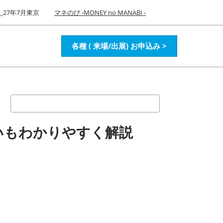
27年7月東京
マネのび -MONEY no MANABI -
各種 ( 来場/出展) お申込み >
検
索
いもわかりやすく解説