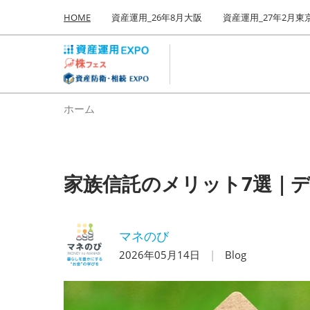
Press
ス
HOME
資産運用_26年8月大阪
資産運用_27年2月東
Escape
キ
to
ッ
close
プ
the
し
menu.
て
ホーム
進
む
家族信託のメリット7選｜
マネのび
2026年05月14日
Blog